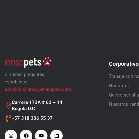
Corporativo
Si tienes preguntas,
Trabaja con n
escríbenos:
Nosotros
servicio.cliente@innsopets.com
Quiero ser ali
Carrera 173A # 63 – 14
Nuestros ven
Bogota D.C
+57 318 336 55 37