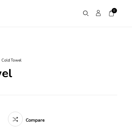
0
Cold Towel
el
Compare