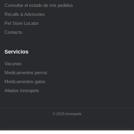
Consultar el estado de mis pedidos
Recalls & Advisories
Pet Store Locator
Contacto
Servicios
Vacunas
Medicamentos perros
Medicamentos gatos
Aliados Innsopets
© 2025 Innsopets