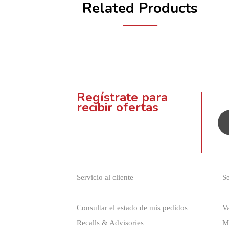
Related Products
Regístrate para
recibir ofertas
¡Suscríbete a nuestro boletín para
recibir ofertas y descuentos
exclusivos!
Servicio al cliente
Se
Consultar el estado de mis pedidos
V
Recalls & Advisories
M