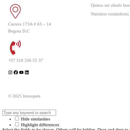
Quiero ser aliado Inn
Nuestros vendedores
Carrera 173A # 63 – 14
Bogota D.C
+57 318 336 55 37
© 2025 Innsopets
Hide similarities
Highlight differences
Select the fields to be shown. Others will be hidden. Drag and drop to 