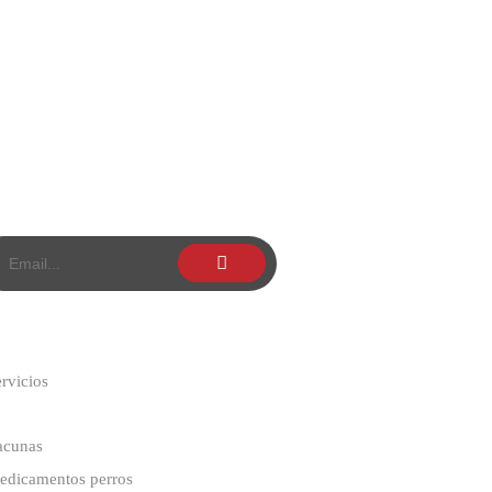
rvicios
acunas
edicamentos perros