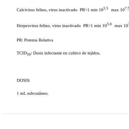
5.5
7.
Calcivirus felino, virus inactivado PR>1 min 10
max 10
5.0
Herpesvirus felino, virus inactivado PR>1 min 10
max 10
PR: Potenia Relativa
TCID
: Dosis infectante en cultivo de tejidos.
50
DOSIS:
1 mL subcutáneo.