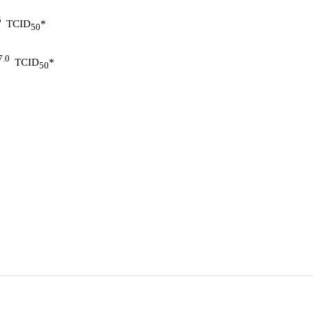
5
TCID
*
50
7.0
TCID
*
50