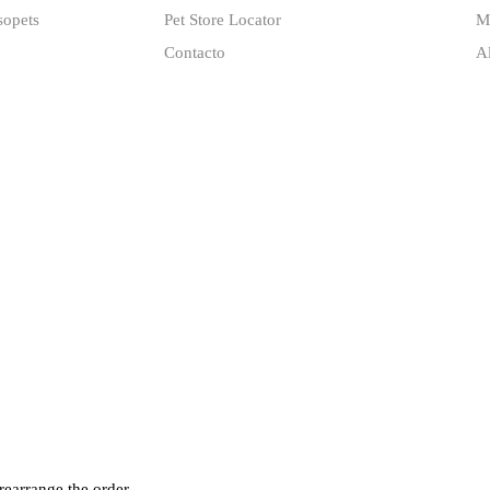
sopets
Pet Store Locator
M
Contacto
A
rearrange the order.