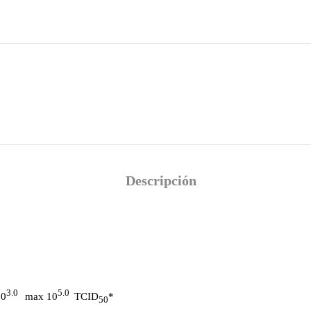
Descripción
3.0
5.0
10
max 10
TCID
*
50