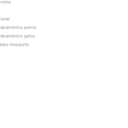
vicios
cunas
dicamentos perros
dicamentos gatos
iados Innsopets