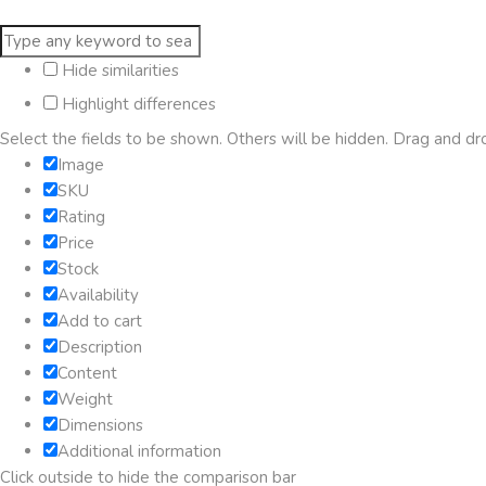
Hide similarities
Highlight differences
Select the fields to be shown. Others will be hidden. Drag and dr
Image
SKU
Rating
Price
Stock
Availability
Add to cart
Description
Content
Weight
Dimensions
Additional information
Click outside to hide the comparison bar