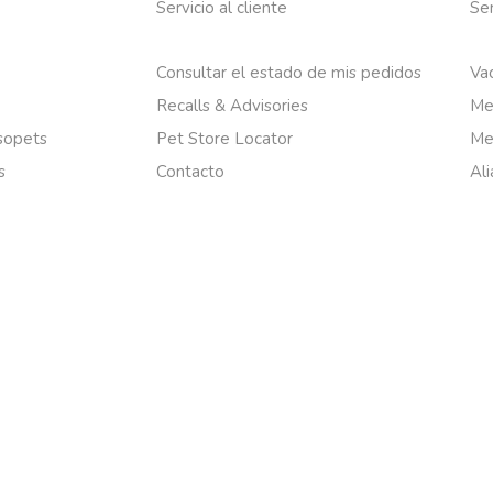
Servicio al cliente
Ser
Consultar el estado de mis pedidos
Va
Recalls & Advisories
Me
nsopets
Pet Store Locator
Me
s
Contacto
Al