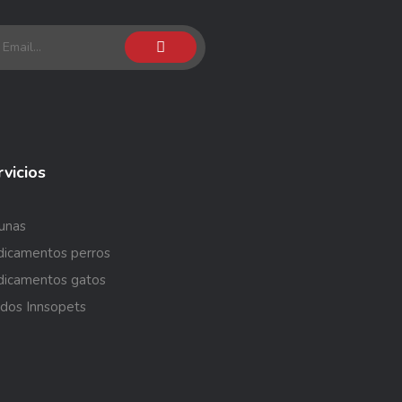
vicios
unas
icamentos perros
icamentos gatos
ados Innsopets