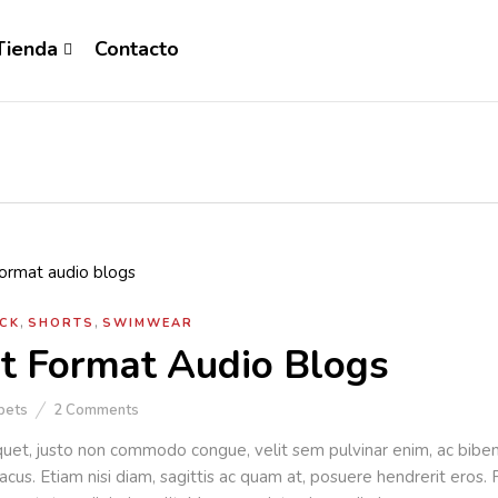
Tienda
Contacto
,
,
CK
SHORTS
SWIMWEAR
t Format Audio Blogs
pets
2
Comments
quet, justo non commodo congue, velit sem pulvinar enim, ac bibe
lacus. Etiam nisi diam, sagittis ac quam at, posuere hendrerit eros