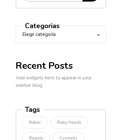
Categorias
Recent Posts
Add widgets here to appear in your
sidebar blog.
Tags
Baber
Baby Needs
Beauty
Cosmetic